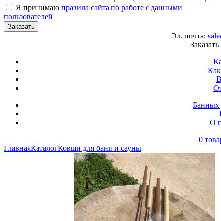
Я принимаю
правила сайта по работе с данными
пользователей
Эл. почта:
sal
Заказать
Ка
Как
В
О
Банных 
О п
0 това
Главная
Каталог
Ковши для бани и сауны