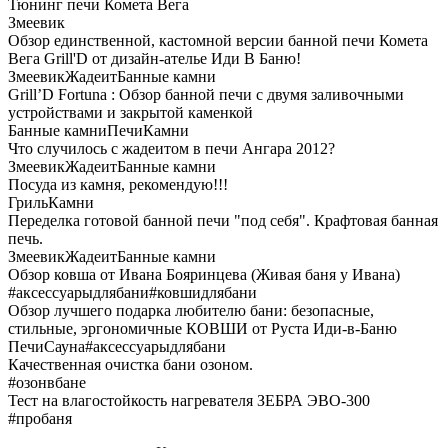
Тюнинг печи Комета Вега
Змеевик
Обзор единственной, кастомной версии банной печи Комета
Вега Grill'D от дизайн-ателье Иди В Баню!
Змеевик
Жадеит
Банные камни
Grill’D Fortuna : Обзор банной печи с двумя заливочными
устройствами и закрытой каменкой
Банные камни
Печи
Камни
Что случилось с жадеитом в печи Ангара 2012?
Змеевик
Жадеит
Банные камни
Посуда из камня, рекомендую!!!
Гриль
Камни
Переделка готовой банной печи "под себя". Крафтовая банная
печь.
Змеевик
Жадеит
Банные камни
Обзор ковша от Ивана Бояринцева (Живая баня у Ивана)
#аксессуарыдлябани
#ковшидлябани
Обзор лучшего подарка любителю бани: безопасные,
стильные, эргономичные КОВШИ от Руста Иди-в-Баню
Печи
Сауна
#аксессуарыдлябани
Качественная очистка бани озоном.
#озонвбане
Тест на влагостойкость нагревателя ЗЕБРА ЭВО-300
#пробаня