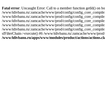
Fatal error
: Uncaught Error: Call to a member function getId() on 
/www/idivbanu.ru/.ramcache/www/prod/config/config_core_compile
/www/idivbanu.ru/.ramcache/www/prod/config/config_core_compile.
/www/idivbanu.ru/.ramcache/www/prod/config/config_core_compile.y
/www/idivbanu.ru/.ramcache/www/prod/config/config_core_compile.ym
/www/idivbanu.ru/.ramcache/www/prod/config/config_core_compile.yml
sfFilterChain->execute() #6 /www/idivbanu.ru/.ramcache/www/prod/
/www/idivbanu.ru/apps/www/modules/product/actions/actions.cl