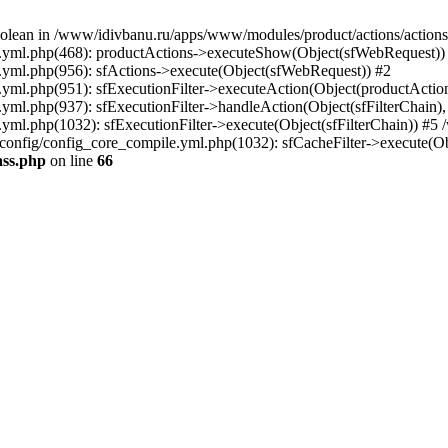
boolean in /www/idivbanu.ru/apps/www/modules/product/actions/actions.
.yml.php(468): productActions->executeShow(Object(sfWebRequest))
yml.php(956): sfActions->execute(Object(sfWebRequest)) #2
ml.php(951): sfExecutionFilter->executeAction(Object(productAction
l.php(937): sfExecutionFilter->handleAction(Object(sfFilterChain),
.php(1032): sfExecutionFilter->execute(Object(sfFilterChain)) #5 /ww
config/config_core_compile.yml.php(1032): sfCacheFilter->execute(O
ass.php
on line
66