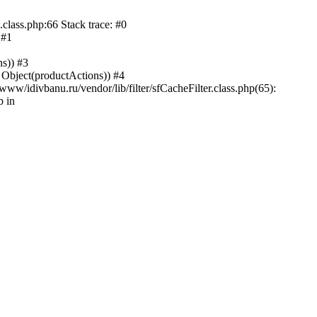
class.php:66 Stack trace: #0
 #1
s)) #3
 Object(productActions)) #4
w/idivbanu.ru/vendor/lib/filter/sfCacheFilter.class.php(65):
b in