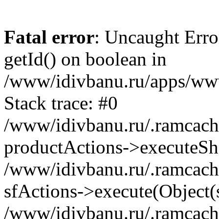
Fatal error
: Uncaught Erro
getId() on boolean in
/www/idivbanu.ru/apps/www
Stack trace: #0
/www/idivbanu.ru/.ramcach
productActions->executeS
/www/idivbanu.ru/.ramcach
sfActions->execute(Object
/www/idivbanu.ru/.ramcach