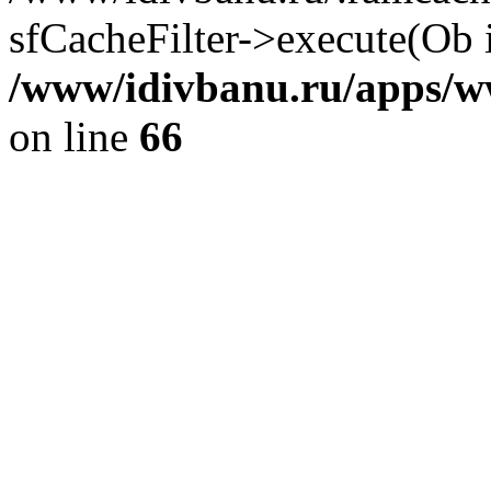
sfCacheFilter->execute(Ob 
/www/idivbanu.ru/apps/ww
on line
66